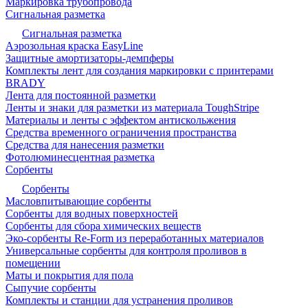
Маркировка трубопровода
Сигнальная разметка
Сигнальная разметка
Аэрозольная краска EasyLine
Защитные амортизаторы-демпферы
Комплекты лент для создания маркировки с принтерами
BRADY
Лента для постоянной разметки
Ленты и знаки для разметки из материала ToughStripe
Материалы и ленты с эффектом антискольжения
Средства временного ограничения пространства
Средства для нанесения разметки
Фотолюминесцентная разметка
Сорбенты
Сорбенты
Масловпитывающие сорбенты
Сорбенты для водных поверхностей
Сорбенты для сбора химических веществ
Эко-сорбенты Re-Form из переработанных материалов
Универсальные сорбенты для контроля проливов в
помещении
Маты и покрытия для пола
Сыпучие сорбенты
Комплекты и станции для устранения проливов