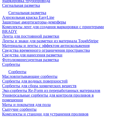
Маркировка трубопровода
Сигнальная разметка
Сигнальная разметка
Аэрозольная краска EasyLine
Защитные амортизаторы-демпферы
Комплекты лент для создания маркировки с принтерами
BRADY
Лента для постоянной разметки
Ленты и знаки для разметки из материала ToughStripe
Материалы и ленты с эффектом антискольжения
Средства временного ограничения пространства
Средства для нанесения разметки
Фотолюминесцентная разметка
Сорбенты
Сорбенты
Масловпитывающие сорбенты
Сорбенты для водных поверхностей
Сорбенты для сбора химических веществ
Эко-сорбенты Re-Form из переработанных материалов
Универсальные сорбенты для контроля проливов в
помещении
Маты и покрытия для пола
Сыпучие сорбенты
Комплекты и станции для устранения проливов