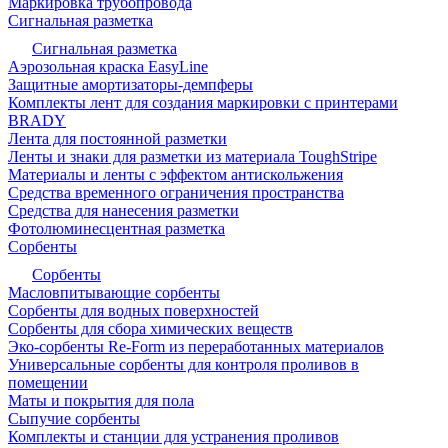
Маркировка трубопровода
Сигнальная разметка
Сигнальная разметка
Аэрозольная краска EasyLine
Защитные амортизаторы-демпферы
Комплекты лент для создания маркировки с принтерами
BRADY
Лента для постоянной разметки
Ленты и знаки для разметки из материала ToughStripe
Материалы и ленты с эффектом антискольжения
Средства временного ограничения пространства
Средства для нанесения разметки
Фотолюминесцентная разметка
Сорбенты
Сорбенты
Масловпитывающие сорбенты
Сорбенты для водных поверхностей
Сорбенты для сбора химических веществ
Эко-сорбенты Re-Form из переработанных материалов
Универсальные сорбенты для контроля проливов в
помещении
Маты и покрытия для пола
Сыпучие сорбенты
Комплекты и станции для устранения проливов