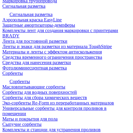
Маркировка трубопровода
Сигнальная разметка
Сигнальная разметка
Аэрозольная краска EasyLine
Защитные амортизаторы-демпферы
Комплекты лент для создания маркировки с принтерами
BRADY
Лента для постоянной разметки
Ленты и знаки для разметки из материала ToughStripe
Материалы и ленты с эффектом антискольжения
Средства временного ограничения пространства
Средства для нанесения разметки
Фотолюминесцентная разметка
Сорбенты
Сорбенты
Масловпитывающие сорбенты
Сорбенты для водных поверхностей
Сорбенты для сбора химических веществ
Эко-сорбенты Re-Form из переработанных материалов
Универсальные сорбенты для контроля проливов в
помещении
Маты и покрытия для пола
Сыпучие сорбенты
Комплекты и станции для устранения проливов