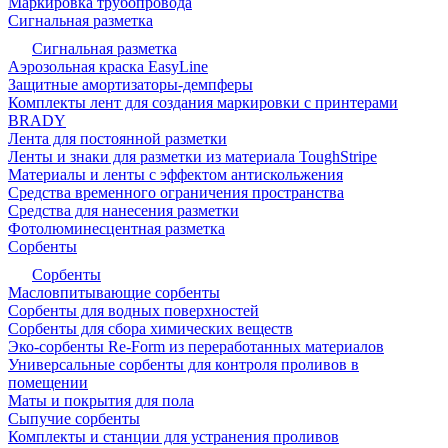
Маркировка трубопровода
Сигнальная разметка
Сигнальная разметка
Аэрозольная краска EasyLine
Защитные амортизаторы-демпферы
Комплекты лент для создания маркировки с принтерами
BRADY
Лента для постоянной разметки
Ленты и знаки для разметки из материала ToughStripe
Материалы и ленты с эффектом антискольжения
Средства временного ограничения пространства
Средства для нанесения разметки
Фотолюминесцентная разметка
Сорбенты
Сорбенты
Масловпитывающие сорбенты
Сорбенты для водных поверхностей
Сорбенты для сбора химических веществ
Эко-сорбенты Re-Form из переработанных материалов
Универсальные сорбенты для контроля проливов в
помещении
Маты и покрытия для пола
Сыпучие сорбенты
Комплекты и станции для устранения проливов