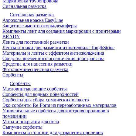
Маркировка трубопровода
Сигнальная разметка
Сигнальная разметка
Аэрозольная краска EasyLine
Защитные амортизаторы-демпферы
Комплекты лент для создания маркировки с принтерами
BRADY
Лента для постоянной разметки
Ленты и знаки для разметки из материала ToughStripe
Материалы и ленты с эффектом антискольжения
Средства временного ограничения пространства
Средства для нанесения разметки
Фотолюминесцентная разметка
Сорбенты
Сорбенты
Масловпитывающие сорбенты
Сорбенты для водных поверхностей
Сорбенты для сбора химических веществ
Эко-сорбенты Re-Form из переработанных материалов
Универсальные сорбенты для контроля проливов в
помещении
Маты и покрытия для пола
Сыпучие сорбенты
Комплекты и станции для устранения проливов