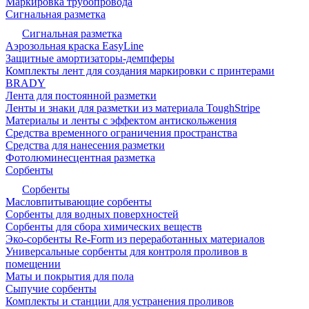
Маркировка трубопровода
Сигнальная разметка
Сигнальная разметка
Аэрозольная краска EasyLine
Защитные амортизаторы-демпферы
Комплекты лент для создания маркировки с принтерами
BRADY
Лента для постоянной разметки
Ленты и знаки для разметки из материала ToughStripe
Материалы и ленты с эффектом антискольжения
Средства временного ограничения пространства
Средства для нанесения разметки
Фотолюминесцентная разметка
Сорбенты
Сорбенты
Масловпитывающие сорбенты
Сорбенты для водных поверхностей
Сорбенты для сбора химических веществ
Эко-сорбенты Re-Form из переработанных материалов
Универсальные сорбенты для контроля проливов в
помещении
Маты и покрытия для пола
Сыпучие сорбенты
Комплекты и станции для устранения проливов