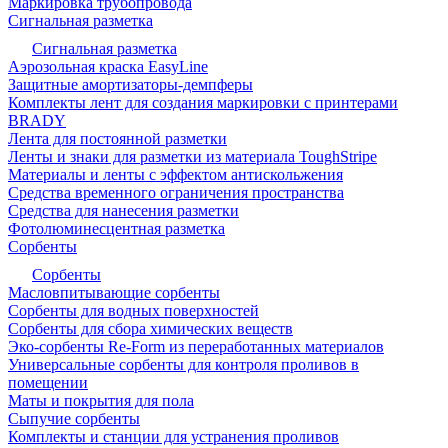
Маркировка трубопровода
Сигнальная разметка
Сигнальная разметка
Аэрозольная краска EasyLine
Защитные амортизаторы-демпферы
Комплекты лент для создания маркировки с принтерами
BRADY
Лента для постоянной разметки
Ленты и знаки для разметки из материала ToughStripe
Материалы и ленты с эффектом антискольжения
Средства временного ограничения пространства
Средства для нанесения разметки
Фотолюминесцентная разметка
Сорбенты
Сорбенты
Масловпитывающие сорбенты
Сорбенты для водных поверхностей
Сорбенты для сбора химических веществ
Эко-сорбенты Re-Form из переработанных материалов
Универсальные сорбенты для контроля проливов в
помещении
Маты и покрытия для пола
Сыпучие сорбенты
Комплекты и станции для устранения проливов