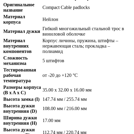
Оригинальное
Compact Cable padlocks
название
Материал
Нейлон
корпуса
Гибкий многожильный стальной трос в
Материал дужки
виниловой оболочке
Материал
Корпус личины, пружина, штифты –
внутренних
нержавеющая сталь; прокладка –
компонентов
полиамид
Сложность
5 штифтов
механизма
Тестированная
рабочая
от -20 до +120 °С
температура
Размеры корпуса
35.00 х 32.00 х 16.00 мм
(B x A x C)
Высота замка (I)
147.74 мм / 255.74 мм
Высота дужки
108.00 мм / 216.00 мм
внутренняя (D)
Ширина дужки
17.00 мм
внутренняя (H)
Высота дужки
112.74 мм / 220.74 мм