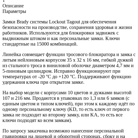
1
Описание
Параметры
Замки Brady системы Lockout Tagout для обеспечения
безопасности на производстве, сохранения здоровья и жизни
работников. Используются для блокировки задвижек с
выдвижным штоком и как персональные замки. Ключи
стандартные на 15000 комбинаций.
Линейка совмещает функции тросового блокиратора и замка с
литым нейлоновым корпусом 35 х 32 х 16 мм, гибкой дужкой
из стального троса в виниловой оболочке диаметром 4,7 мм и
5-пиновым цилиндром. Исправно функционируют при
температурах от -20 °С до +120 °С. Поддерживают функцию
удержания ключа при открытом замке.
На выбор модели с корпусами 10 цветов и дужками высотой
107 и 216 мм. Продаются в упаковках по 1,3 или 6 замков (с
единым цветом и типом ключей), при этом к каждому идёт по
одному персональному ключу (KD, то есть ключ от первого
замка не подходит ко второму замку, или KA, то есть все
ключи подходят ко всем замкам).
По запросу заказчика возможно нанесение персональной
гравировки на лицевой и оборотной сторонах, сбоку и на