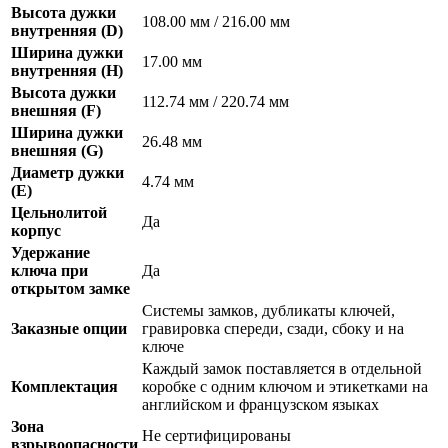
Высота дужки
108.00 мм / 216.00 мм
внутренняя (D)
Ширина дужки
17.00 мм
внутренняя (H)
Высота дужки
112.74 мм / 220.74 мм
внешняя (F)
Ширина дужки
26.48 мм
внешняя (G)
Диаметр дужки
4.74 мм
(E)
Цельнолитой
Да
корпус
Удержание
ключа при
Да
открытом замке
Системы замков, дубликаты ключей,
Заказные опции
гравировка спереди, сзади, сбоку и на
ключе
Каждый замок поставляется в отдельной
Комплектация
коробке с одним ключом и этикетками на
английском и французском языках
Зона
Не сертифицированы
взрывоопасности