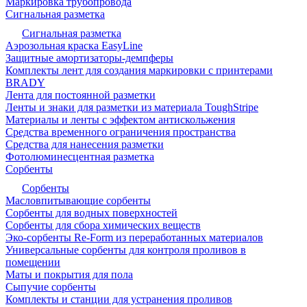
Маркировка трубопровода
Сигнальная разметка
Сигнальная разметка
Аэрозольная краска EasyLine
Защитные амортизаторы-демпферы
Комплекты лент для создания маркировки с принтерами
BRADY
Лента для постоянной разметки
Ленты и знаки для разметки из материала ToughStripe
Материалы и ленты с эффектом антискольжения
Средства временного ограничения пространства
Средства для нанесения разметки
Фотолюминесцентная разметка
Сорбенты
Сорбенты
Масловпитывающие сорбенты
Сорбенты для водных поверхностей
Сорбенты для сбора химических веществ
Эко-сорбенты Re-Form из переработанных материалов
Универсальные сорбенты для контроля проливов в
помещении
Маты и покрытия для пола
Сыпучие сорбенты
Комплекты и станции для устранения проливов