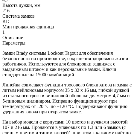
Высота дужки, мм
216
Система замков
KD
Мин продажная единица
1
Описание
Параметры
Замки Brady системы Lockout Tagout для обеспечения
безопасности на производстве, сохранения здоровья и жизни
работников. Используются для блокировки задвижек с
выдвижным штоком и как персональные замки. Ключи
стандартные на 15000 комбинаций.
Линейка совмещает функции тросового блокиратора и замка с
литым нейлоновым корпусом 35 х 32 х 16 мм, гибкой дужкой
из стального троса в виниловой оболочке диаметром 4,7 мм и
5-пиновым цилиндром. Исправно функционируют при
температурах от -20 °С до +120 °С. Поддерживают функцию
удержания ключа при открытом замке.
На выбор модели с корпусами 10 цветов и дужками высотой
107 и 216 мм. Продаются в упаковках по 1,3 или 6 замков (с
единым цветом и типом ключей), при этом к каждому идёт по