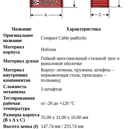
Название
Характеристика
Оригинальное
Compact Cable padlocks
название
Материал
Нейлон
корпуса
Гибкий многожильный стальной трос в
Материал дужки
виниловой оболочке
Материал
Корпус личины, пружина, штифты –
внутренних
нержавеющая сталь; прокладка –
компонентов
полиамид
Сложность
5 штифтов
механизма
Тестированная
рабочая
от -20 до +120 °С
температура
Размеры корпуса
35.00 х 32.00 х 16.00 мм
(B x A x C)
Высота замка (I)
147.74 мм / 255.74 мм