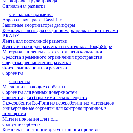
Маркировка трубопровода
Сигнальная разметка
Сигнальная разметка
Аэрозольная краска EasyLine
Защитные амортизаторы-демпферы
Комплекты лент для создания маркировки с принтерами
BRADY
Лента для постоянной разметки
Ленты и знаки для разметки из материала ToughStripe
Материалы и ленты с эффектом антискольжения
Средства временного ограничения пространства
Средства для нанесения разметки
Фотолюминесцентная разметка
Сорбенты
Сорбенты
Масловпитывающие сорбенты
Сорбенты для водных поверхностей
Сорбенты для сбора химических веществ
Эко-сорбенты Re-Form из переработанных материалов
Универсальные сорбенты для контроля проливов в
помещении
Маты и покрытия для пола
Сыпучие сорбенты
Комплекты и станции для устранения проливов