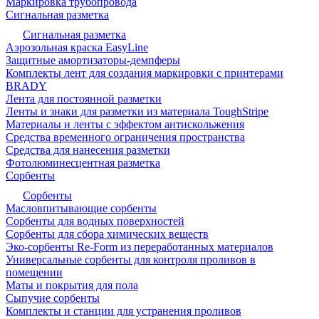
Маркировка трубопровода
Сигнальная разметка
Сигнальная разметка
Аэрозольная краска EasyLine
Защитные амортизаторы-демпферы
Комплекты лент для создания маркировки с принтерами
BRADY
Лента для постоянной разметки
Ленты и знаки для разметки из материала ToughStripe
Материалы и ленты с эффектом антискольжения
Средства временного ограничения пространства
Средства для нанесения разметки
Фотолюминесцентная разметка
Сорбенты
Сорбенты
Масловпитывающие сорбенты
Сорбенты для водных поверхностей
Сорбенты для сбора химических веществ
Эко-сорбенты Re-Form из переработанных материалов
Универсальные сорбенты для контроля проливов в
помещении
Маты и покрытия для пола
Сыпучие сорбенты
Комплекты и станции для устранения проливов