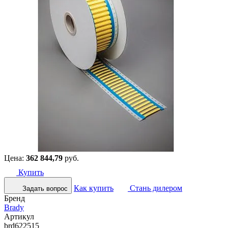
Цена:
362 844,79
руб.
Купить
Как купить
Стань дилером
Задать вопрос
Бренд
Brady
Артикул
brd622515