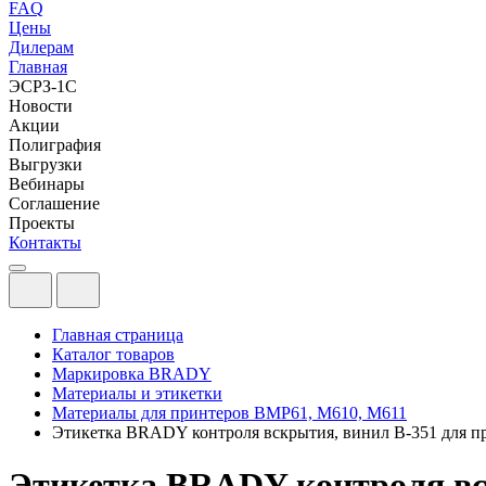
FAQ
Цены
Дилерам
Главная
ЭСРЗ-1С
Новости
Акции
Полиграфия
Выгрузки
Вебинары
Соглашение
Проекты
Контакты
Главная страница
Каталог товаров
Маркировка BRADY
Материалы и этикетки
Материалы для принтеров BMP61, M610, M611
Этикетка BRADY контроля вскрытия, винил B-351 для 
Этикетка BRADY контроля вс