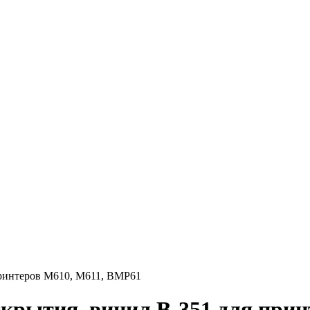
принтеров M610, M611, BMP61
крытия, винил B-351 для прин