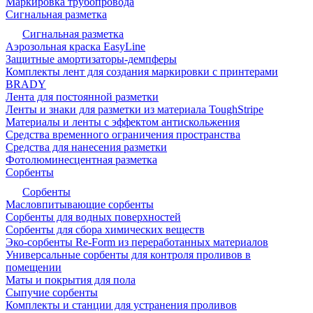
Маркировка трубопровода
Сигнальная разметка
Сигнальная разметка
Аэрозольная краска EasyLine
Защитные амортизаторы-демпферы
Комплекты лент для создания маркировки с принтерами
BRADY
Лента для постоянной разметки
Ленты и знаки для разметки из материала ToughStripe
Материалы и ленты с эффектом антискольжения
Средства временного ограничения пространства
Средства для нанесения разметки
Фотолюминесцентная разметка
Сорбенты
Сорбенты
Масловпитывающие сорбенты
Сорбенты для водных поверхностей
Сорбенты для сбора химических веществ
Эко-сорбенты Re-Form из переработанных материалов
Универсальные сорбенты для контроля проливов в
помещении
Маты и покрытия для пола
Сыпучие сорбенты
Комплекты и станции для устранения проливов