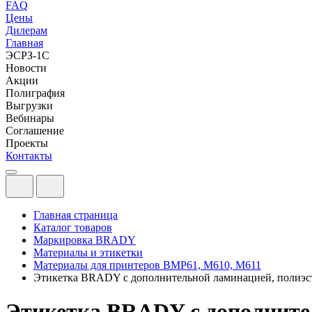
FAQ
Цены
Дилерам
Главная
ЭСРЗ-1С
Новости
Акции
Полиграфия
Выгрузки
Вебинары
Соглашение
Проекты
Контакты
Главная страница
Каталог товаров
Маркировка BRADY
Материалы и этикетки
Материалы для принтеров BMP61, M610, M611
Этикетка BRADY с дополнительной ламинацией, полиэст
Этикетка BRADY с дополнител