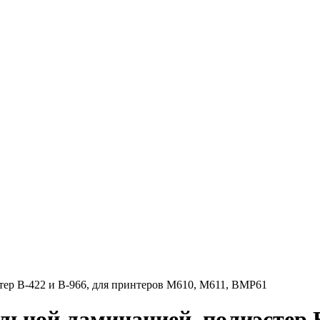
ер B-422 и B-966, для принтеров M610, M611, BMP61
ьной ламинацией, полиэстер B-