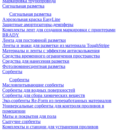
Маркировка трубопровода
Сигнальная разметка
Сигнальная разметка
Аэрозольная краска EasyLine
Защитные амортизаторы-демпферы
Комплекты лент для создания маркировки с принтерами
BRADY
Лента для постоянной разметки
Ленты и знаки для разметки из материала ToughStripe
Материалы и ленты с эффектом антискольжения
Средства временного ограничения пространства
Средства для нанесения разметки
Фотолюминесцентная разметка
Сорбенты
Сорбенты
Масловпитывающие сорбенты
Сорбенты для водных поверхностей
Сорбенты для сбора химических веществ
Эко-сорбенты Re-Form из переработанных материалов
Универсальные сорбенты для контроля проливов в
помещении
Маты и покрытия для пола
Сыпучие сорбенты
Комплекты и станции для устранения проливов