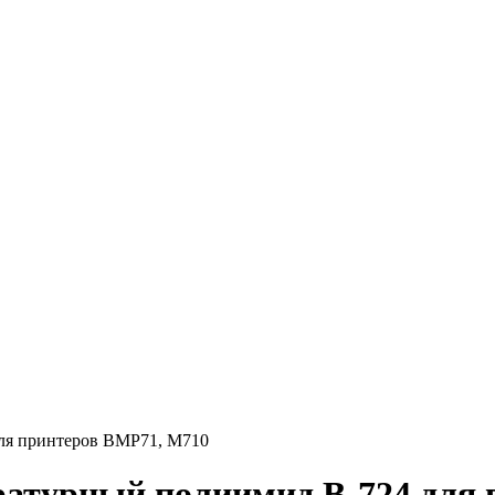
для принтеров BMP71, M710
ратурный полиимид B-724 для