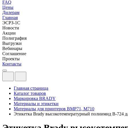
FAQ
Цены
Дилерам
Главная
ЭСРЗ-1С
Новости
Акции
Полиграфия
Выгрузки
Вебинары
Соглашение
Проекты
Контакты
Главная страница
Каталог товаров
Маркировка BRADY
Материалы и этикетки
Материалы для принтеров BMP71, M710
Этикетка Brady высокотемпературный полиимид B-724 
Этикетка Brady высокотемпе