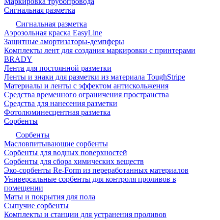
Маркировка трубопровода
Сигнальная разметка
Сигнальная разметка
Аэрозольная краска EasyLine
Защитные амортизаторы-демпферы
Комплекты лент для создания маркировки с принтерами
BRADY
Лента для постоянной разметки
Ленты и знаки для разметки из материала ToughStripe
Материалы и ленты с эффектом антискольжения
Средства временного ограничения пространства
Средства для нанесения разметки
Фотолюминесцентная разметка
Сорбенты
Сорбенты
Масловпитывающие сорбенты
Сорбенты для водных поверхностей
Сорбенты для сбора химических веществ
Эко-сорбенты Re-Form из переработанных материалов
Универсальные сорбенты для контроля проливов в
помещении
Маты и покрытия для пола
Сыпучие сорбенты
Комплекты и станции для устранения проливов