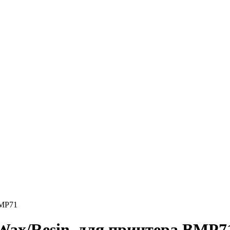
BMP71
Wax/Resin, для принтера BMP7