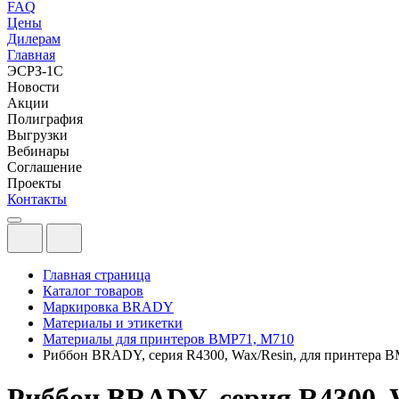
FAQ
Цены
Дилерам
Главная
ЭСРЗ-1С
Новости
Акции
Полиграфия
Выгрузки
Вебинары
Соглашение
Проекты
Контакты
Главная страница
Каталог товаров
Маркировка BRADY
Материалы и этикетки
Материалы для принтеров BMP71, M710
Риббон BRADY, cерия R4300, Wax/Resin, для принтера 
Риббон BRADY, cерия R4300, 