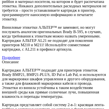
риббон и материал носителя, на котором и будет распечатана
этикетка. Никаких дополнительных расходных материалов не
требуется – просто устанавливаете картридж в принтер,
программируете наносимую информацию и печатаете
этикетку.
Виниловые этикетки АЛЬТЕР™ не заменяют, но могут
послужить аналогом оригинальных Brady B-595, в случаях,
когда требования к этикеткам можно назвать умеренными.
Картриджи АЛЬТЕР AL21 не подходят для поколения
принтеров M210 и M211! Используйте совместимые
картриджи, с AL211 в префиксе артикула.
Подробнее
Описание
Картриджи АЛЬТЕР™ подходят для принтеров этикеток
Brady BMP21, BMP21-PLUS, ID Pal и Lab Pal, и используются
для маркировки шкафов управления и другого оборудования,
а также для флажковой маркировки кабеля и провода.
Этикетки из винила устойчивы к таким воздействиям
внешней среды как прямые солнечные лучи, повышенная
влажность и перепады температуры.
Картридж представляет собой систему 2-в-1: красящая лента-