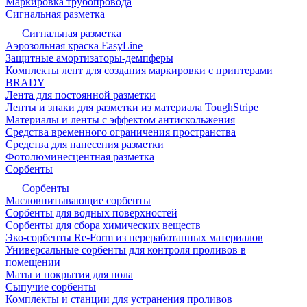
Маркировка трубопровода
Сигнальная разметка
Сигнальная разметка
Аэрозольная краска EasyLine
Защитные амортизаторы-демпферы
Комплекты лент для создания маркировки с принтерами
BRADY
Лента для постоянной разметки
Ленты и знаки для разметки из материала ToughStripe
Материалы и ленты с эффектом антискольжения
Средства временного ограничения пространства
Средства для нанесения разметки
Фотолюминесцентная разметка
Сорбенты
Сорбенты
Масловпитывающие сорбенты
Сорбенты для водных поверхностей
Сорбенты для сбора химических веществ
Эко-сорбенты Re-Form из переработанных материалов
Универсальные сорбенты для контроля проливов в
помещении
Маты и покрытия для пола
Сыпучие сорбенты
Комплекты и станции для устранения проливов