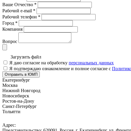
Ваше Отчество
*
Рабочий e-mail
*
Рабочий телефон
*
Город
*
Компания
Вопрос
Загрузить файл
Я даю согласие на обработку
персональных данных
Я подтверждаю ознакомление и полное согласие с
Политико
Отправить в ЮМП
Екатеринбург
Москва
Нижний Новгород
Новосибирск
Ростов-на-Дону
Санкт-Петербург
Тольятти
Адрес:
Представительство: 620091, Россия, г. Екатеринбург, ул. Фронто