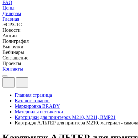
FAQ
Цены
Дилерам
Главная
ЭСРЗ-1С
Новости
Акции
Полиграфия
Выгрузки
Вебинары
Соглашение
Проекты
Контакты
Главная страница
Каталог товаров
Маркировка BRADY
Материалы и этикетки
Картриджи для принтеров М210, M211, ВМР21
Картридж АЛЬТЕР для принтера M210, материал - самол
Картридж АЛЬТЕР для принте