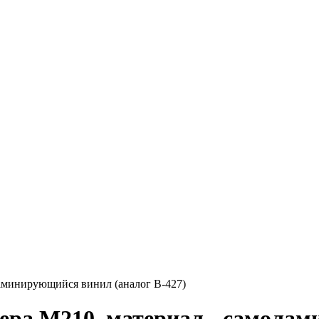
аминирующийся винил (аналог B-427)
ра M210, материал - самолам