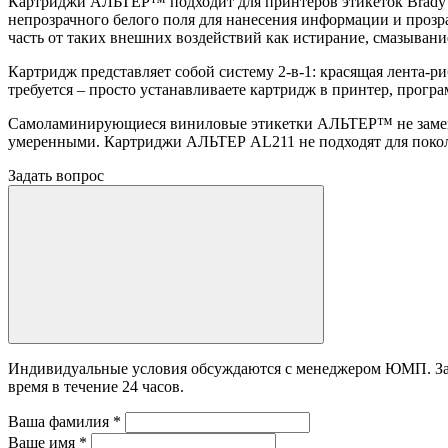
Картриджи АЛЬТЕР™ подходит для принтеров этикеток Brady M
непрозрачного белого поля для нанесения информации и прозр
часть от таких внешних воздействий как истирание, смазывание
Картридж представляет собой систему 2-в-1: красящая лента-р
требуется – просто устанавливаете картридж в принтер, прог
Самоламинирующиеся виниловые этикетки АЛЬТЕР™ не заменяют
умеренными. Картриджи АЛЬТЕР AL211 не подходят для поколе
Задать вопрос
Индивидуальные условия обсуждаются с менеджером ЮМП. Зада
время в течение 24 часов.
Ваша фамилия
*
Ваше имя
*