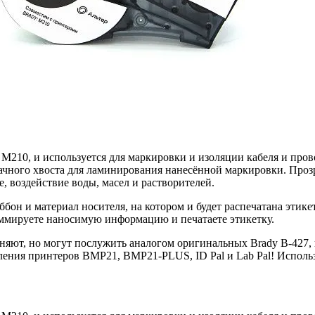
210, и используется для маркировки и изоляции кабеля и пров
ачного хвоста для ламинирования нанесённой маркировки. Прозр
, воздействие воды, масел и растворителей.
иббон и материал носителя, на котором и будет распечатана эти
раммируете наносимую информацию и печатаете этикетку.
, но могут послужить аналогом оригинальных Brady B-427, в с
ния принтеров BMP21, BMP21-PLUS, ID Pal и Lab Pal! Использ