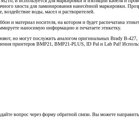
210, и используется для маркировки и изоляции кабеля и пров
ачного хвоста для ламинирования нанесённой маркировки. Прозр
, воздействие воды, масел и растворителей.
иббон и материал носителя, на котором и будет распечатана эти
раммируете наносимую информацию и печатаете этикетку.
, но могут послужить аналогом оригинальных Brady B-427, в с
ния принтеров BMP21, BMP21-PLUS, ID Pal и Lab Pal! Использ
йте вопрос через форму обратной связи. Вы можете направить