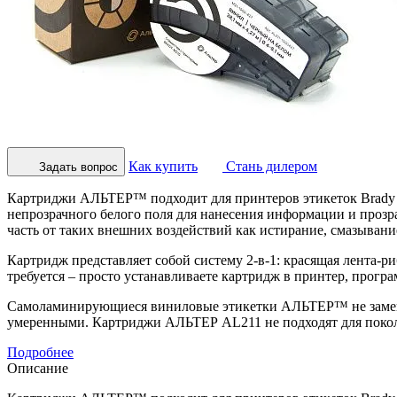
Как купить
Стань дилером
Задать вопрос
Картриджи АЛЬТЕР™ подходит для принтеров этикеток Brady M
непрозрачного белого поля для нанесения информации и прозр
часть от таких внешних воздействий как истирание, смазывание
Картридж представляет собой систему 2-в-1: красящая лента-р
требуется – просто устанавливаете картридж в принтер, прог
Самоламинирующиеся виниловые этикетки АЛЬТЕР™ не заменяют
умеренными. Картриджи АЛЬТЕР AL211 не подходят для поколе
Подробнее
Описание