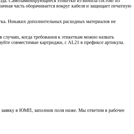
ода. Самоламинирующиеся этикетки из винила состоят из
ачная часть оборачивается вокруг кабеля и защищает печатную
кетка. Никаких дополнительных расходных материалов не
лучаях, когда требования к этикеткам можно назвать
уйте совместимые картриджи, с AL21 в префиксе артикула.
 заявку в ЮМП, заполнив поля ниже. Mы ответим в рабочее