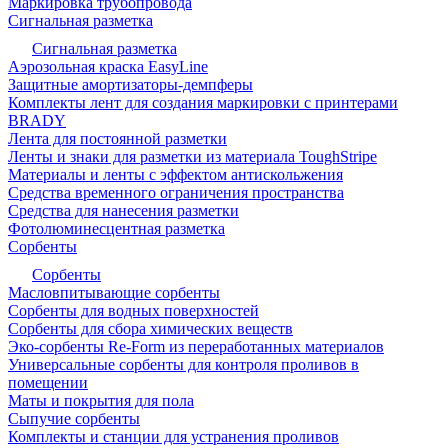
Маркировка трубопровода
Сигнальная разметка
Сигнальная разметка
Аэрозольная краска EasyLine
Защитные амортизаторы-демпферы
Комплекты лент для создания маркировки с принтерами
BRADY
Лента для постоянной разметки
Ленты и знаки для разметки из материала ToughStripe
Материалы и ленты с эффектом антискольжения
Средства временного ограничения пространства
Средства для нанесения разметки
Фотолюминесцентная разметка
Сорбенты
Сорбенты
Масловпитывающие сорбенты
Сорбенты для водных поверхностей
Сорбенты для сбора химических веществ
Эко-сорбенты Re-Form из переработанных материалов
Универсальные сорбенты для контроля проливов в
помещении
Маты и покрытия для пола
Сыпучие сорбенты
Комплекты и станции для устранения проливов