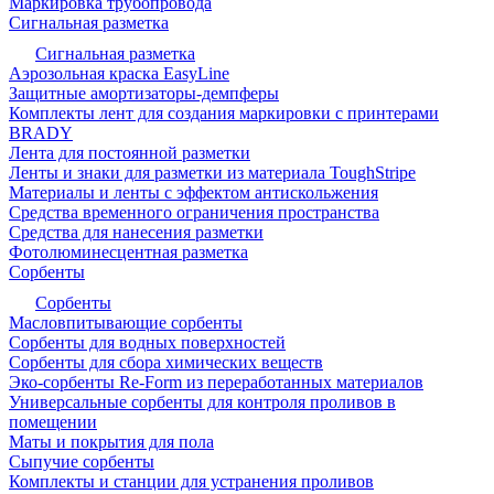
Маркировка трубопровода
Сигнальная разметка
Сигнальная разметка
Аэрозольная краска EasyLine
Защитные амортизаторы-демпферы
Комплекты лент для создания маркировки с принтерами
BRADY
Лента для постоянной разметки
Ленты и знаки для разметки из материала ToughStripe
Материалы и ленты с эффектом антискольжения
Средства временного ограничения пространства
Средства для нанесения разметки
Фотолюминесцентная разметка
Сорбенты
Сорбенты
Масловпитывающие сорбенты
Сорбенты для водных поверхностей
Сорбенты для сбора химических веществ
Эко-сорбенты Re-Form из переработанных материалов
Универсальные сорбенты для контроля проливов в
помещении
Маты и покрытия для пола
Сыпучие сорбенты
Комплекты и станции для устранения проливов