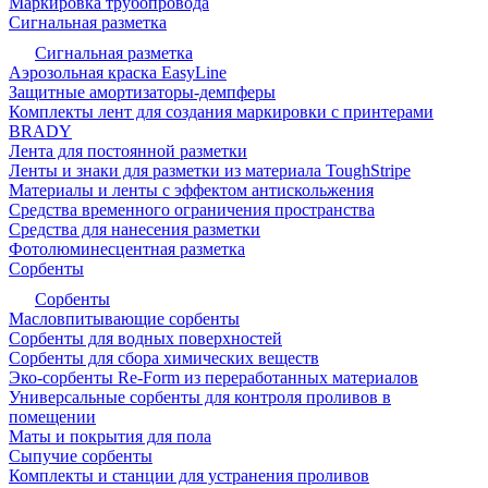
Маркировка трубопровода
Сигнальная разметка
Сигнальная разметка
Аэрозольная краска EasyLine
Защитные амортизаторы-демпферы
Комплекты лент для создания маркировки с принтерами
BRADY
Лента для постоянной разметки
Ленты и знаки для разметки из материала ToughStripe
Материалы и ленты с эффектом антискольжения
Средства временного ограничения пространства
Средства для нанесения разметки
Фотолюминесцентная разметка
Сорбенты
Сорбенты
Масловпитывающие сорбенты
Сорбенты для водных поверхностей
Сорбенты для сбора химических веществ
Эко-сорбенты Re-Form из переработанных материалов
Универсальные сорбенты для контроля проливов в
помещении
Маты и покрытия для пола
Сыпучие сорбенты
Комплекты и станции для устранения проливов