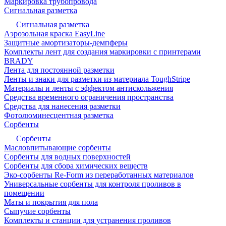
Маркировка трубопровода
Сигнальная разметка
Сигнальная разметка
Аэрозольная краска EasyLine
Защитные амортизаторы-демпферы
Комплекты лент для создания маркировки с принтерами
BRADY
Лента для постоянной разметки
Ленты и знаки для разметки из материала ToughStripe
Материалы и ленты с эффектом антискольжения
Средства временного ограничения пространства
Средства для нанесения разметки
Фотолюминесцентная разметка
Сорбенты
Сорбенты
Масловпитывающие сорбенты
Сорбенты для водных поверхностей
Сорбенты для сбора химических веществ
Эко-сорбенты Re-Form из переработанных материалов
Универсальные сорбенты для контроля проливов в
помещении
Маты и покрытия для пола
Сыпучие сорбенты
Комплекты и станции для устранения проливов