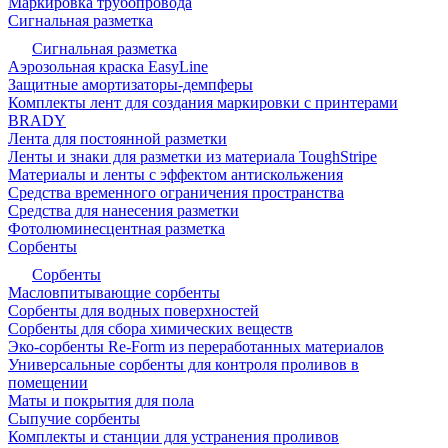
Маркировка трубопровода
Сигнальная разметка
Сигнальная разметка
Аэрозольная краска EasyLine
Защитные амортизаторы-демпферы
Комплекты лент для создания маркировки с принтерами
BRADY
Лента для постоянной разметки
Ленты и знаки для разметки из материала ToughStripe
Материалы и ленты с эффектом антискольжения
Средства временного ограничения пространства
Средства для нанесения разметки
Фотолюминесцентная разметка
Сорбенты
Сорбенты
Масловпитывающие сорбенты
Сорбенты для водных поверхностей
Сорбенты для сбора химических веществ
Эко-сорбенты Re-Form из переработанных материалов
Универсальные сорбенты для контроля проливов в
помещении
Маты и покрытия для пола
Сыпучие сорбенты
Комплекты и станции для устранения проливов