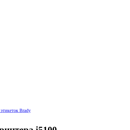
 этикеток Brady
ринтера i5100