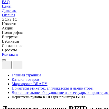
FAQ
Цены
Дилерам
Главная
ЭСРЗ-1С
Новости
Акции
Полиграфия
Выгрузки
Вебинары
Соглашение
Проекты
Контакты
Главная страница
Каталог товаров
Маркировка BRADY
Принтеры этикеток, аппликаторы и ламинаторы
Дополнительное оборудование и аксессуары к принтерам
Держатель рулона RFID для принтера i5100
Держатель рулона RFID для п