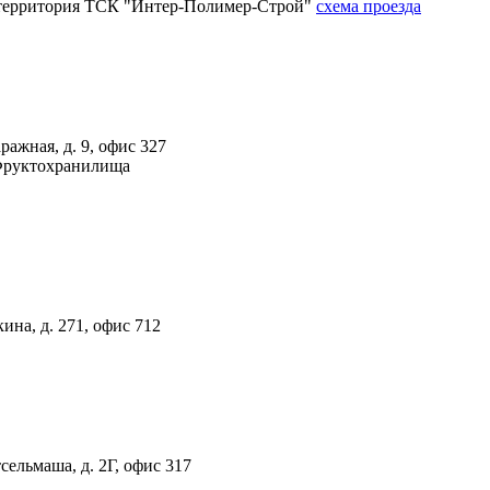
4А, территория ТСК "Интер-Полимер-Строй"
схема проезда
ражная, д. 9, офис 327
 Фруктохранилища
ина, д. 271, офис 712
тсельмаша, д. 2Г, офис 317