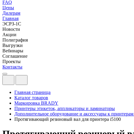
FAQ
Цены
Дилерам
Главная
ЭСРЗ-1С
Новости
Акции
Полиграфия
Выгрузки
Вебинары
Соглашение
Проекты
Контакты
Главная страница
Каталог товаров
Маркировка BRADY
Принтеры этикеток, аппликаторы и ламинаторы
Дополнительное оборудование и аксессуары к принтерам
Протягивающий резиновый вал для принтера i5100
Протягивающий резиновый ва