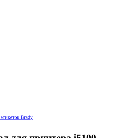
 этикеток Brady
л для принтера i5100