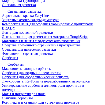
Маркировка трубопровода
Сигнальная разметка
Сигнальная разметка
Аэрозольная краска EasyLine
Защитные амортизаторы-демпферы
Комплекты лент для создания маркировки с принтерами
BRADY
Лента для постоянной разметки
Ленты и знаки для разметки из материала ToughStripe
Материалы и ленты с эффектом антискольжения
Средства временного ограничения пространства
Средства для нанесения разметки
Фотолюминесцентная разметка
Сорбенты
Сорбенты
Масловпитывающие сорбенты
Сорбенты для водных поверхностей
Сорбенты для сбора химических веществ
Эко-сорбенты Re-Form из переработанных материалов
Универсальные сорбенты для контроля проливов в
помещении
Маты и покрытия для пола
Сыпучие сорбенты
Комплекты и станции для устранения проливов