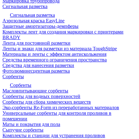
Маркировка трубопровода
Сигнальная разметка
Сигнальная разметка
Аэрозольная краска EasyLine
Защитные амортизаторы-демпферы
Комплекты лент для создания маркировки с принтерами
BRADY
Лента для постоянной разметки
Ленты и знаки для разметки из материала ToughStripe
Материалы и ленты с эффектом антискольжения
Средства временного ограничения пространства
Средства для нанесения разметки
Фотолюминесцентная разметка
Сорбенты
Сорбенты
Масловпитывающие сорбенты
Сорбенты для водных поверхностей
Сорбенты для сбора химических веществ
Эко-сорбенты Re-Form из переработанных материалов
Универсальные сорбенты для контроля проливов в
помещении
Маты и покрытия для пола
Сыпучие сорбенты
Комплекты и станции для устранения проливов