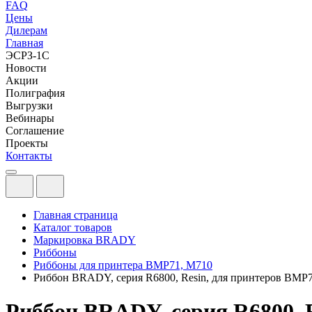
FAQ
Цены
Дилерам
Главная
ЭСРЗ-1С
Новости
Акции
Полиграфия
Выгрузки
Вебинары
Соглашение
Проекты
Контакты
Главная страница
Каталог товаров
Маркировка BRADY
Риббоны
Риббоны для принтера BMP71, M710
Риббон BRADY, серия R6800, Resin, для принтеров BMP
Риббон BRADY, серия R6800, 