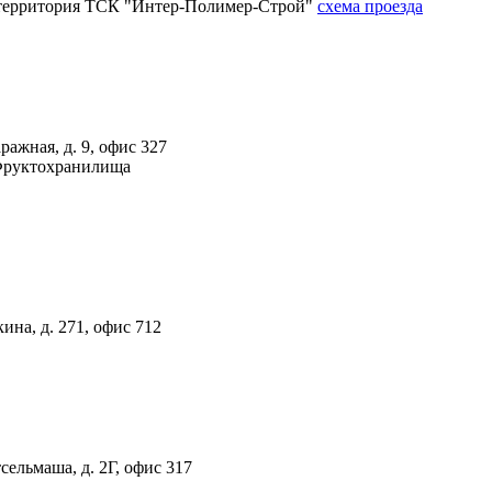
4А, территория ТСК "Интер-Полимер-Строй"
схема проезда
ражная, д. 9, офис 327
 Фруктохранилища
ина, д. 271, офис 712
тсельмаша, д. 2Г, офис 317