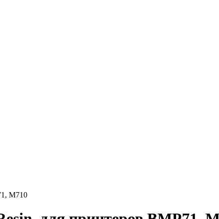
71, M710
Resin, для принтеров BMP71, 