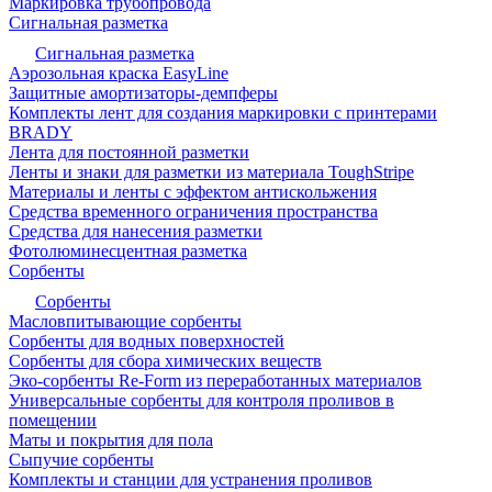
Маркировка трубопровода
Сигнальная разметка
Сигнальная разметка
Аэрозольная краска EasyLine
Защитные амортизаторы-демпферы
Комплекты лент для создания маркировки с принтерами
BRADY
Лента для постоянной разметки
Ленты и знаки для разметки из материала ToughStripe
Материалы и ленты с эффектом антискольжения
Средства временного ограничения пространства
Средства для нанесения разметки
Фотолюминесцентная разметка
Сорбенты
Сорбенты
Масловпитывающие сорбенты
Сорбенты для водных поверхностей
Сорбенты для сбора химических веществ
Эко-сорбенты Re-Form из переработанных материалов
Универсальные сорбенты для контроля проливов в
помещении
Маты и покрытия для пола
Сыпучие сорбенты
Комплекты и станции для устранения проливов