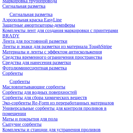
Маркировка трубопровода
Сигнальная разметка
Сигнальная разметка
Аэрозольная краска EasyLine
Защитные амортизаторы-демпферы
Комплекты лент для создания маркировки с принтерами
BRADY
Лента для постоянной разметки
Ленты и знаки для разметки из материала ToughStripe
Материалы и ленты с эффектом антискольжения
Средства временного ограничения пространства
Средства для нанесения разметки
Фотолюминесцентная разметка
Сорбенты
Сорбенты
Масловпитывающие сорбенты
Сорбенты для водных поверхностей
Сорбенты для сбора химических веществ
Эко-сорбенты Re-Form из переработанных материалов
Универсальные сорбенты для контроля проливов в
помещении
Маты и покрытия для пола
Сыпучие сорбенты
Комплекты и станции для устранения проливов