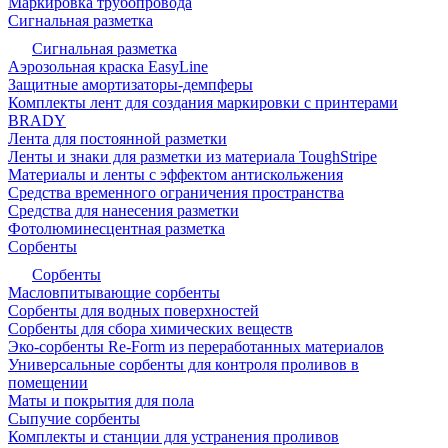
Маркировка трубопровода
Сигнальная разметка
Сигнальная разметка
Аэрозольная краска EasyLine
Защитные амортизаторы-демпферы
Комплекты лент для создания маркировки с принтерами
BRADY
Лента для постоянной разметки
Ленты и знаки для разметки из материала ToughStripe
Материалы и ленты с эффектом антискольжения
Средства временного ограничения пространства
Средства для нанесения разметки
Фотолюминесцентная разметка
Сорбенты
Сорбенты
Масловпитывающие сорбенты
Сорбенты для водных поверхностей
Сорбенты для сбора химических веществ
Эко-сорбенты Re-Form из переработанных материалов
Универсальные сорбенты для контроля проливов в
помещении
Маты и покрытия для пола
Сыпучие сорбенты
Комплекты и станции для устранения проливов