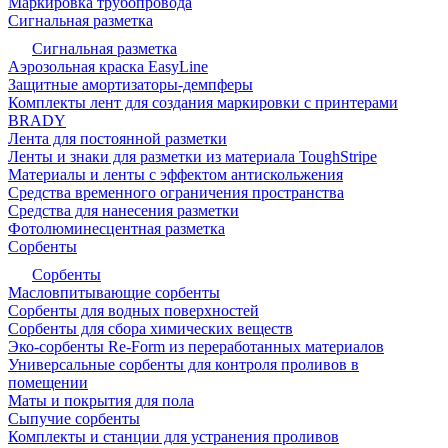
Маркировка трубопровода
Сигнальная разметка
Сигнальная разметка
Аэрозольная краска EasyLine
Защитные амортизаторы-демпферы
Комплекты лент для создания маркировки с принтерами
BRADY
Лента для постоянной разметки
Ленты и знаки для разметки из материала ToughStripe
Материалы и ленты с эффектом антискольжения
Средства временного ограничения пространства
Средства для нанесения разметки
Фотолюминесцентная разметка
Сорбенты
Сорбенты
Масловпитывающие сорбенты
Сорбенты для водных поверхностей
Сорбенты для сбора химических веществ
Эко-сорбенты Re-Form из переработанных материалов
Универсальные сорбенты для контроля проливов в
помещении
Маты и покрытия для пола
Сыпучие сорбенты
Комплекты и станции для устранения проливов