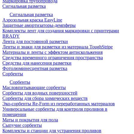
Маркировка трубопровода
Сигнальная разметка
Сигнальная разметка
Аэрозольная краска EasyLine
Защитные амортизаторы-демпферы
Комплекты лент для создания маркировки с принтерами
BRADY
Лента для постоянной разметки
Ленты и знаки для разметки из материала ToughStripe
Материалы и ленты с эффектом антискольжения
Средства временного ограничения пространства
Средства для нанесения разметки
Фотолюминесцентная разметка
Сорбенты
Сорбенты
Масловпитывающие сорбенты
Сорбенты для водных поверхностей
Сорбенты для сбора химических веществ
Эко-сорбенты Re-Form из переработанных материалов
Универсальные сорбенты для контроля проливов в
помещении
Маты и покрытия для пола
Сыпучие сорбенты
Комплекты и станции для устранения проливов