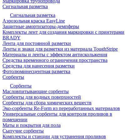
Маркировка трубопровода
Сигнальная разметка
Сигнальная разметка
Аэрозольная краска EasyLine
Защитные амортизаторы-демпферы
Комплекты лент для создания маркировки с принтерами
BRADY
Лента для постоянной разметки
Ленты и знаки для разметки из материала ToughStripe
Материалы и ленты с эффектом антискольжения
Средства временного ограничения пространства
Средства для нанесения разметки
Фотолюминесцентная разметка
Сорбенты
Сорбенты
Масловпитывающие сорбенты
Сорбенты для водных поверхностей
Сорбенты для сбора химических веществ
Эко-сорбенты Re-Form из переработанных материалов
Универсальные сорбенты для контроля проливов в
помещении
Маты и покрытия для пола
Сыпучие сорбенты
Комплекты и станции для устранения проливов