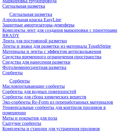
Маркировка трубопровода
Сигнальная разметка
Сигнальная разметка
Аэрозольная краска EasyLine
Защитные амортизаторы-демпферы
Комплекты лент для создания маркировки с принтерами
BRADY
Лента для постоянной разметки
Ленты и знаки для разметки из материала ToughStripe
Материалы и ленты с эффектом антискольжения
Средства временного ограничения пространства
Средства для нанесения разметки
Фотолюминесцентная разметка
Сорбенты
Сорбенты
Масловпитывающие сорбенты
Сорбенты для водных поверхностей
Сорбенты для сбора химических веществ
Эко-сорбенты Re-Form из переработанных материалов
Универсальные сорбенты для контроля проливов в
помещении
Маты и покрытия для пола
Сыпучие сорбенты
Комплекты и станции для устранения проливов