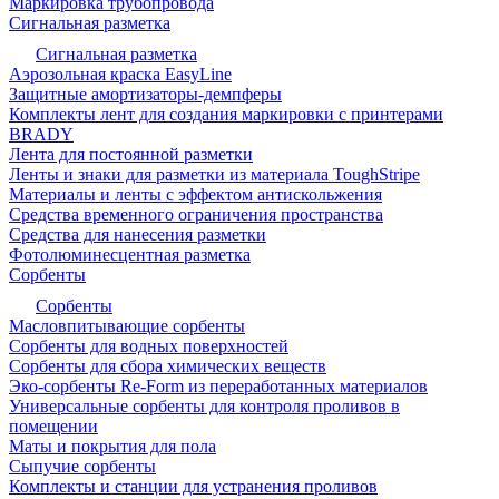
Маркировка трубопровода
Сигнальная разметка
Сигнальная разметка
Аэрозольная краска EasyLine
Защитные амортизаторы-демпферы
Комплекты лент для создания маркировки с принтерами
BRADY
Лента для постоянной разметки
Ленты и знаки для разметки из материала ToughStripe
Материалы и ленты с эффектом антискольжения
Средства временного ограничения пространства
Средства для нанесения разметки
Фотолюминесцентная разметка
Сорбенты
Сорбенты
Масловпитывающие сорбенты
Сорбенты для водных поверхностей
Сорбенты для сбора химических веществ
Эко-сорбенты Re-Form из переработанных материалов
Универсальные сорбенты для контроля проливов в
помещении
Маты и покрытия для пола
Сыпучие сорбенты
Комплекты и станции для устранения проливов