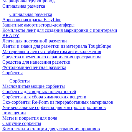
Маркировка трубопровода
Сигнальная разметка
Сигнальная разметка
Аэрозольная краска EasyLine
Защитные амортизаторы-демпферы
Комплекты лент для создания маркировки с принтерами
BRADY
Лента для постоянной разметки
Ленты и знаки для разметки из материала ToughStripe
Материалы и ленты с эффектом антискольжения
Средства временного ограничения пространства
Средства для нанесения разметки
Фотолюминесцентная разметка
Сорбенты
Сорбенты
Масловпитывающие сорбенты
Сорбенты для водных поверхностей
Сорбенты для сбора химических веществ
Эко-сорбенты Re-Form из переработанных материалов
Универсальные сорбенты для контроля проливов в
помещении
Маты и покрытия для пола
Сыпучие сорбенты
Комплекты и станции для устранения проливов