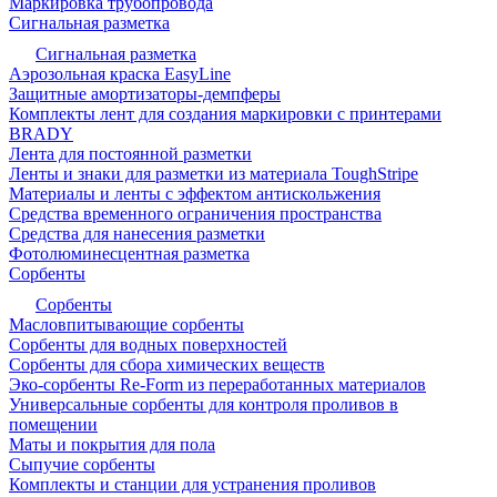
Маркировка трубопровода
Сигнальная разметка
Сигнальная разметка
Аэрозольная краска EasyLine
Защитные амортизаторы-демпферы
Комплекты лент для создания маркировки с принтерами
BRADY
Лента для постоянной разметки
Ленты и знаки для разметки из материала ToughStripe
Материалы и ленты с эффектом антискольжения
Средства временного ограничения пространства
Средства для нанесения разметки
Фотолюминесцентная разметка
Сорбенты
Сорбенты
Масловпитывающие сорбенты
Сорбенты для водных поверхностей
Сорбенты для сбора химических веществ
Эко-сорбенты Re-Form из переработанных материалов
Универсальные сорбенты для контроля проливов в
помещении
Маты и покрытия для пола
Сыпучие сорбенты
Комплекты и станции для устранения проливов