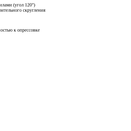
лами (угол 120°)
рительного скругления
остью к опрессовке