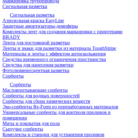
Маркировка трубопровода
Сигнальная разметка
Сигнальная разметка
Аэрозольная краска EasyLine
Защитные амортизаторы-демпферы
Комплекты лент для создания маркировки с принтерами
BRADY
Лента для постоянной разметки
Ленты и знаки для разметки из материала ToughStripe
Материалы и ленты с эффектом антискольжения
Средства временного ограничения пространства
Средства для нанесения разметки
Фотолюминесцентная разметка
Сорбенты
Сорбенты
Масловпитывающие сорбенты
Сорбенты для водных поверхностей
Сорбенты для сбора химических веществ
Эко-сорбенты Re-Form из переработанных материалов
Универсальные сорбенты для контроля проливов в
помещении
Маты и покрытия для пола
Сыпучие сорбенты
Комплекты и станции для устранения проливов