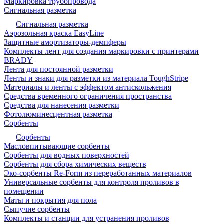
Маркировка трубопровода
Сигнальная разметка
Сигнальная разметка
Аэрозольная краска EasyLine
Защитные амортизаторы-демпферы
Комплекты лент для создания маркировки с принтерами
BRADY
Лента для постоянной разметки
Ленты и знаки для разметки из материала ToughStripe
Материалы и ленты с эффектом антискольжения
Средства временного ограничения пространства
Средства для нанесения разметки
Фотолюминесцентная разметка
Сорбенты
Сорбенты
Масловпитывающие сорбенты
Сорбенты для водных поверхностей
Сорбенты для сбора химических веществ
Эко-сорбенты Re-Form из переработанных материалов
Универсальные сорбенты для контроля проливов в
помещении
Маты и покрытия для пола
Сыпучие сорбенты
Комплекты и станции для устранения проливов