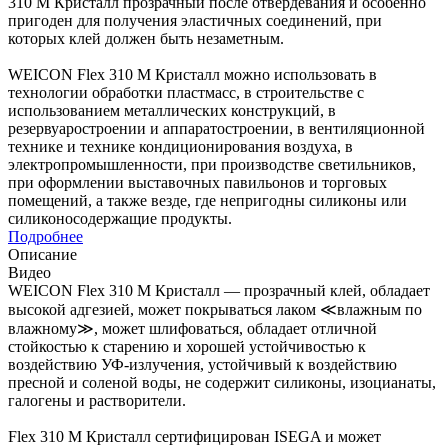
310 M Кристалл прозрачный после отвердевания и особенно
пригоден для получения эластичных соединений, при
которых клей должен быть незаметным.
WEICON Flex 310 M Кристалл можно использовать в
технологии обработки пластмасс, в строительстве с
использованием металлических конструкций, в
резервуаростроении и аппаратостроении, в вентиляционной
технике и технике кондиционирования воздуха, в
электропромышленности, при производстве светильников,
при оформлении выставочных павильонов и торговых
помещений, а также везде, где непригодны силиконы или
силиконосодержащие продукты.
Подробнее
Описание
Видео
WEICON Flex 310 M Кристалл — прозрачный клей, обладает
высокой адгезией, может покрываться лаком ≪влажным по
влажному≫, может шлифоваться, обладает отличной
стойкостью к старению и хорошей устойчивостью к
воздействию УФ-излучения, устойчивый к воздействию
пресной и соленой воды, не содержит силиконы, изоцианаты,
галогены и растворители.
Flex 310 M Кристалл сертифицирован ISEGA и может