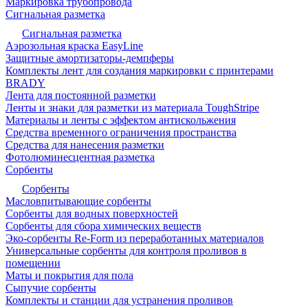
Маркировка трубопровода
Сигнальная разметка
Сигнальная разметка
Аэрозольная краска EasyLine
Защитные амортизаторы-демпферы
Комплекты лент для создания маркировки с принтерами
BRADY
Лента для постоянной разметки
Ленты и знаки для разметки из материала ToughStripe
Материалы и ленты с эффектом антискольжения
Средства временного ограничения пространства
Средства для нанесения разметки
Фотолюминесцентная разметка
Сорбенты
Сорбенты
Масловпитывающие сорбенты
Сорбенты для водных поверхностей
Сорбенты для сбора химических веществ
Эко-сорбенты Re-Form из переработанных материалов
Универсальные сорбенты для контроля проливов в
помещении
Маты и покрытия для пола
Сыпучие сорбенты
Комплекты и станции для устранения проливов