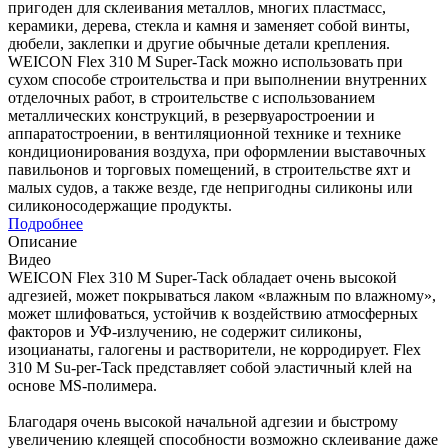
пригоден для склеивания металлов, многих пластмасс,
керамики, дерева, стекла и камня и заменяет собой винты,
дюбели, заклепки и другие обычные детали крепления.
WEICON Flex 310 M Super-Tack можно использовать при
сухом способе строительства и при выполнении внутренних
отделочных работ, в строительстве с использованием
металлических конструкций, в резервуаростроении и
аппаратостроении, в вентиляционной технике и технике
кондиционирования воздуха, при оформлении выставочных
павильонов и торговых помещений, в строительстве яхт и
малых судов, а также везде, где непригодны силиконы или
силиконосодержащие продукты.
Подробнее
Описание
Видео
WEICON Flex 310 M Super-Tack обладает очень высокой
адгезией, может покрываться лаком «влажным по влажному»,
может шлифоваться, устойчив к воздействию атмосферных
факторов и УФ-излучению, не содержит силиконы,
изоцианаты, галогены и растворители, не корродирует. Flex
310 M Su-per-Tack представляет собой эластичный клей на
основе MS-полимера.
Благодаря очень высокой начальной адгезии и быстрому
увеличению клеящей способности возможно склеивание даже