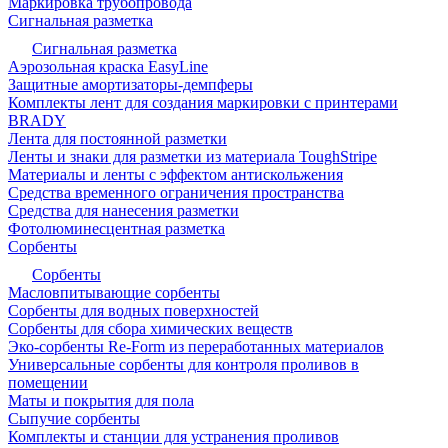
Маркировка трубопровода
Сигнальная разметка
Сигнальная разметка
Аэрозольная краска EasyLine
Защитные амортизаторы-демпферы
Комплекты лент для создания маркировки с принтерами
BRADY
Лента для постоянной разметки
Ленты и знаки для разметки из материала ToughStripe
Материалы и ленты с эффектом антискольжения
Средства временного ограничения пространства
Средства для нанесения разметки
Фотолюминесцентная разметка
Сорбенты
Сорбенты
Масловпитывающие сорбенты
Сорбенты для водных поверхностей
Сорбенты для сбора химических веществ
Эко-сорбенты Re-Form из переработанных материалов
Универсальные сорбенты для контроля проливов в
помещении
Маты и покрытия для пола
Сыпучие сорбенты
Комплекты и станции для устранения проливов