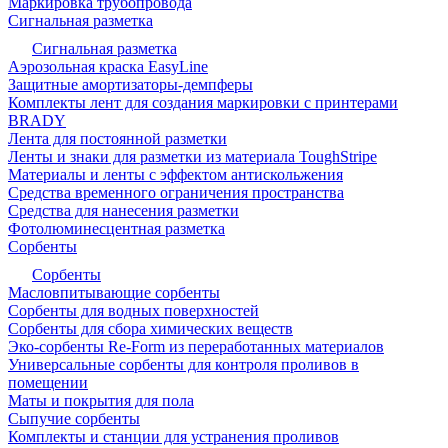
Маркировка трубопровода
Сигнальная разметка
Сигнальная разметка
Аэрозольная краска EasyLine
Защитные амортизаторы-демпферы
Комплекты лент для создания маркировки с принтерами
BRADY
Лента для постоянной разметки
Ленты и знаки для разметки из материала ToughStripe
Материалы и ленты с эффектом антискольжения
Средства временного ограничения пространства
Средства для нанесения разметки
Фотолюминесцентная разметка
Сорбенты
Сорбенты
Масловпитывающие сорбенты
Сорбенты для водных поверхностей
Сорбенты для сбора химических веществ
Эко-сорбенты Re-Form из переработанных материалов
Универсальные сорбенты для контроля проливов в
помещении
Маты и покрытия для пола
Сыпучие сорбенты
Комплекты и станции для устранения проливов