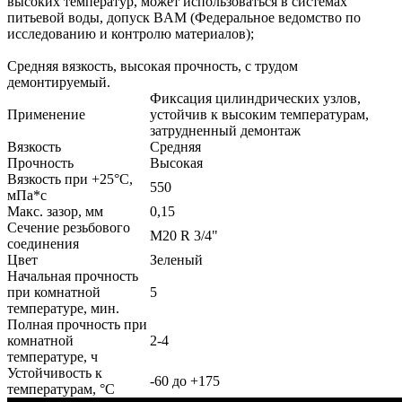
высоких температур, может использоваться в системах
питьевой воды, допуск BAM (Федеральное ведомство по
исследованию и контролю материалов);
Средняя вязкость, высокая прочность, с трудом
демонтируемый.
Фиксация цилиндрических узлов,
Применение
устойчив к высоким температурам,
затрудненный демонтаж
Вязкость
Средняя
Прочность
Высокая
Вязкость при +25°С,
550
мПа*с
Макс. зазор, мм
0,15
Сечение резьбового
М20 R 3/4"
соединения
Цвет
Зеленый
Начальная прочность
при комнатной
5
температуре, мин.
Полная прочность при
комнатной
2-4
температуре, ч
Устойчивость к
-60 до +175
температурам, °С