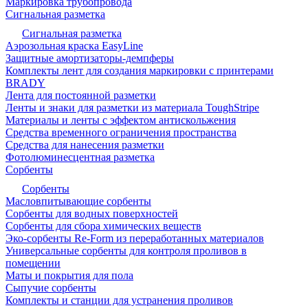
Маркировка трубопровода
Сигнальная разметка
Сигнальная разметка
Аэрозольная краска EasyLine
Защитные амортизаторы-демпферы
Комплекты лент для создания маркировки с принтерами
BRADY
Лента для постоянной разметки
Ленты и знаки для разметки из материала ToughStripe
Материалы и ленты с эффектом антискольжения
Средства временного ограничения пространства
Средства для нанесения разметки
Фотолюминесцентная разметка
Сорбенты
Сорбенты
Масловпитывающие сорбенты
Сорбенты для водных поверхностей
Сорбенты для сбора химических веществ
Эко-сорбенты Re-Form из переработанных материалов
Универсальные сорбенты для контроля проливов в
помещении
Маты и покрытия для пола
Сыпучие сорбенты
Комплекты и станции для устранения проливов