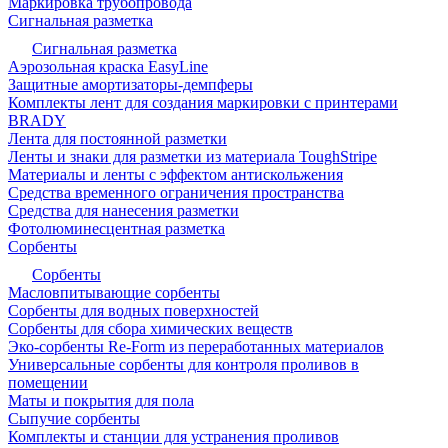
Маркировка трубопровода
Сигнальная разметка
Сигнальная разметка
Аэрозольная краска EasyLine
Защитные амортизаторы-демпферы
Комплекты лент для создания маркировки с принтерами
BRADY
Лента для постоянной разметки
Ленты и знаки для разметки из материала ToughStripe
Материалы и ленты с эффектом антискольжения
Средства временного ограничения пространства
Средства для нанесения разметки
Фотолюминесцентная разметка
Сорбенты
Сорбенты
Масловпитывающие сорбенты
Сорбенты для водных поверхностей
Сорбенты для сбора химических веществ
Эко-сорбенты Re-Form из переработанных материалов
Универсальные сорбенты для контроля проливов в
помещении
Маты и покрытия для пола
Сыпучие сорбенты
Комплекты и станции для устранения проливов