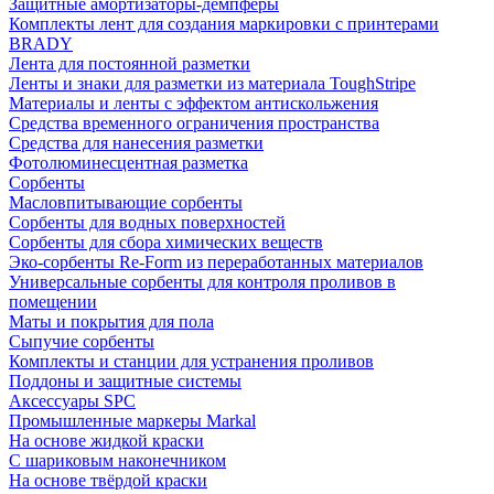
Защитные амортизаторы-демпферы
Комплекты лент для создания маркировки с принтерами
BRADY
Лента для постоянной разметки
Ленты и знаки для разметки из материала ToughStripe
Материалы и ленты с эффектом антискольжения
Средства временного ограничения пространства
Средства для нанесения разметки
Фотолюминесцентная разметка
Сорбенты
Масловпитывающие сорбенты
Сорбенты для водных поверхностей
Сорбенты для сбора химических веществ
Эко-сорбенты Re-Form из переработанных материалов
Универсальные сорбенты для контроля проливов в
помещении
Маты и покрытия для пола
Сыпучие сорбенты
Комплекты и станции для устранения проливов
Поддоны и защитные системы
Аксессуары SPC
Промышленные маркеры Markal
На основе жидкой краски
С шариковым наконечником
На основе твёрдой краски