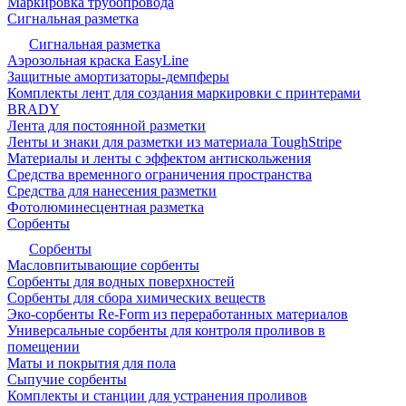
Маркировка трубопровода
Сигнальная разметка
Сигнальная разметка
Аэрозольная краска EasyLine
Защитные амортизаторы-демпферы
Комплекты лент для создания маркировки с принтерами
BRADY
Лента для постоянной разметки
Ленты и знаки для разметки из материала ToughStripe
Материалы и ленты с эффектом антискольжения
Средства временного ограничения пространства
Средства для нанесения разметки
Фотолюминесцентная разметка
Сорбенты
Сорбенты
Масловпитывающие сорбенты
Сорбенты для водных поверхностей
Сорбенты для сбора химических веществ
Эко-сорбенты Re-Form из переработанных материалов
Универсальные сорбенты для контроля проливов в
помещении
Маты и покрытия для пола
Сыпучие сорбенты
Комплекты и станции для устранения проливов