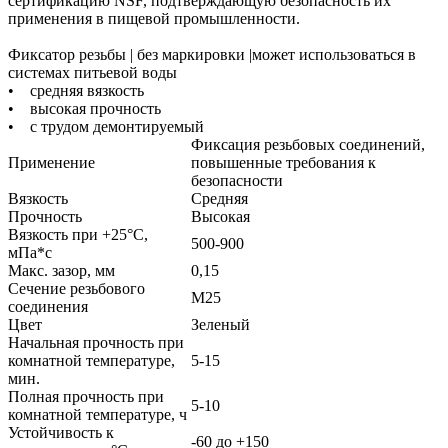
сертификацию NSF, подтверждающую безопасность их
применения в пищевой промышленности.
Фиксатор резьбы | без маркировки |может использоваться в
системах питьевой воды
• средняя вязкость
• высокая прочность
• с трудом демонтируемый
Фиксация резьбовых соединений,
Применение
повышенные требования к
безопасности
Вязкость
Средняя
Прочность
Высокая
Вязкость при +25°С,
500-900
мПа*с
Макс. зазор, мм
0,15
Сечение резьбового
М25
соединения
Цвет
Зеленый
Начальная прочность при
комнатной температуре,
5-15
мин.
Полная прочность при
5-10
комнатной температуре, ч
Устойчивость к
-60 до +150