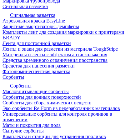
Маркировка трубопровода
Сигнальная разметка
Сигнальная разметка
Аэрозольная краска EasyLine
Защитные амортизаторы-демпферы
Комплекты лент для создания маркировки с принтерами
BRADY
Лента для постоянной разметки
Ленты и знаки для разметки из материала ToughStripe
Материалы и ленты с эффектом антискольжения
Средства временного ограничения пространства
Средства для нанесения разметки
Фотолюминесцентная разметка
Сорбенты
Сорбенты
Масловпитывающие сорбенты
Сорбенты для водных поверхностей
Сорбенты для сбора химических веществ
Эко-сорбенты Re-Form из переработанных материалов
Универсальные сорбенты для контроля проливов в
помещении
Маты и покрытия для пола
Сыпучие сорбенты
Комплекты и станции для устранения проливов