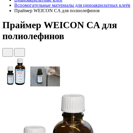
Вспомогательные материалы для циноакрилатных клеёв
Праймер WEICON CA для полиолефинов
Праймер WEICON CA для
полиолефинов