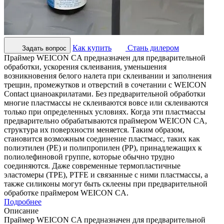
Как купить
Стань дилером
Задать вопрос
Праймер WEICON CA предназначен для предварительной
обработки, ускорения склеивания, уменьшения
возникновения белого налета при склеивании и заполнения
трещин, промежутков и отверстий в сочетании с WEICON
Contact цианоакрилатами. Без предварительной обработки
многие пластмассы не склеиваются вовсе или склеиваются
только при определенных условиях. Когда эти пластмассы
предварительно обрабатываются праймером WEICON CA,
структура их поверхности меняется. Таким образом,
становится возможным соединение пластмасс, таких как
полиэтилен (PE) и полипропилен (PP), принадлежащих к
полиолефиновой группе, которые обычно трудно
соединяются. Даже современные термопластичные
эластомеры (TPE), PTFE и связанные с ними пластмассы, а
также силиконы могут быть склеены при предварительной
обработке праймером WEICON CA.
Подробнее
Описание
Праймер WEICON CA предназначен для предварительной